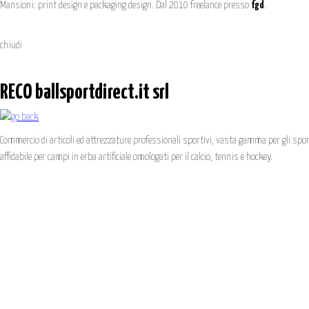
Mansioni: print design e packaging design. Dal 2010 freelance presso
fgd
.
chiudi
RECO ballsportdirect.it srl
Commercio di articoli ed attrezzature professionali sportivi, vasta gamma per gli sport 
affidabile per campi in erba artificiale omologati per il calcio, tennis e hockey.