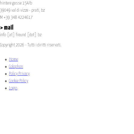
hintere gasse 154/b
39049 val di vizze - prati, bz
M +39 348 4224617
> mail
info
[at]
freund [dot] bz
Copyright 2026 - Tutti i diritti riservati.
Home
Colophon
Policy Privacy
Cookie Policy
Login