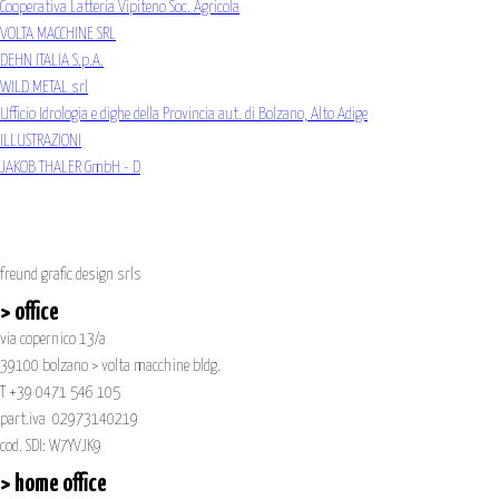
Cooperativa Latteria Vipiteno Soc. Agricola
VOLTA MACCHINE SRL
DEHN ITALIA S.p.A.
WILD METAL srl
Ufficio Idrologia e dighe della Provincia aut. di Bolzano, Alto Adige
ILLUSTRAZIONI
JAKOB THALER GmbH - D
freund grafic design srls
> office
via copernico 13/a
39100 bolzano > volta macchine bldg.
T +39 0471 546 105
part.iva 02973140219
cod. SDI: W7YVJK9
> home office