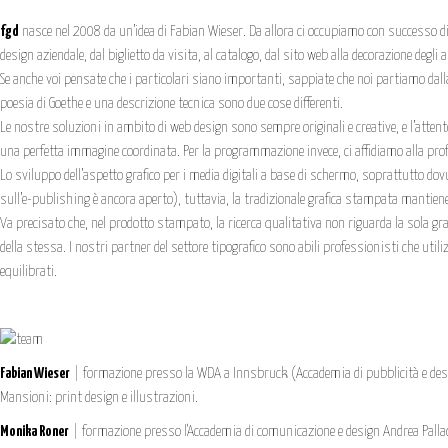
fgd
nasce nel 2008 da un’idea di Fabian Wieser. Da allora ci occupiamo con successo di
design aziendale, dal biglietto da visita, al catalogo, dal sito web alla decorazione degli
Se anche voi pensate che i particolari siano importanti, sappiate che noi partiamo dalla s
poesia di Goethe e una descrizione tecnica sono due cose differenti.
Le nostre soluzioni in ambito di web design sono sempre originali e creative, e l’attento
una perfetta immagine coordinata. Per la programmazione invece, ci affidiamo alla profe
Lo sviluppo dell’aspetto grafico per i media digitali a base di schermo, soprattutto dovu
sull’e-publishing è ancora aperto), tuttavia, la tradizionale grafica stampata manti
Va precisato che, nel prodotto stampato, la ricerca qualitativa non riguarda la sola graf
della stessa. I nostri partner del settore tipografico sono abili professionisti che uti
equilibrati.
Fabian Wieser
| formazione presso la WDA a Innsbruck (Accademia di pubblicità e desig
Mansioni: print design e illustrazioni.
Monika Roner
| formazione presso l'Accademia di comunicazione e design Andrea Pallad