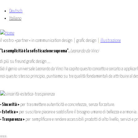
J
Deutsch
Italiano
il vostro >partner< in communication design | grafic design |
illustrazione
"La semplicità è la sofisticazione suprema".
Leonardo da Vinci
di piú su freund grafic design ...
Giá il genio universale Leonardo da Vinci ha capito questo concetto e cercato a applicarl
noi questo stesso principio, puntiamo su tre qualità fondamentali da attribuire al de
• Sincerità >
per trasmettere autenticità e concretezza, senza forzature.
• Estetica >
per suscitare piacere e soddisfare il bisogno umano di bellezza e armonia.
• Trasparenza >
per semplificare e rendere accessibili prodotti di alto livello, servizi e
***