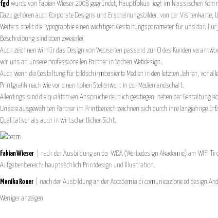
fgd
wurde von Fabian Wieser 2008 gegründet, Hauptfokus liegt im klassischen Kommu
Dazu gehören auch Corporate Designs und Erscheinungsbilder, von der Visitenkarte,
Weiters stellt die Typographie einen wichtigen Gestaltungsparameter für uns dar. Für
Beschreibung sind eben zweierlei.
Auch zeichnen wir für das Design von Webseiten passend zur CI des Kunden verantwo
wir uns an unsere professionellen Partner in Sachen Webdesign.
Auch wenn die Gestaltung für bildschirmbasierte Medien in den letzten Jahren, vor al
Printgrafik nach wie vor einen hohen Stellenwert in der Medienlandschaft.
Allerdings sind die qualitativen Ansprüche deutlich gestiegen, neben der Gestaltung
Unsere ausgewählten Partner im Printbereich zeichnen sich durch ihre langjährige E
Qualitativer als auch in wirtschaftlicher Sicht.
Fabian Wieser
| nach der Ausbildung an der WDA (Werbedesign Akademie) am WIFI Tirol
Aufgabenbereich: hauptsächlich Printdesign und Illustration.
Monika Roner
| nach der Ausbildung an der Accademia di comunicazione ed design Andre
Weniger anzeigen