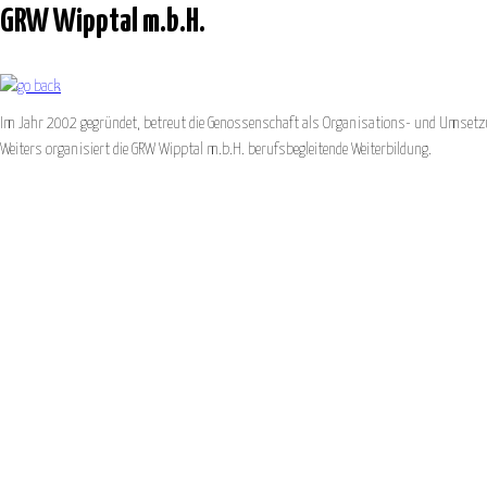
GRW Wipptal m.b.H.
Im Jahr 2002 gegründet, betreut die Genossenschaft als Organisations- und Umsetzun
Weiters organisiert die GRW Wipptal m.b.H. berufsbegleitende Weiterbildung.