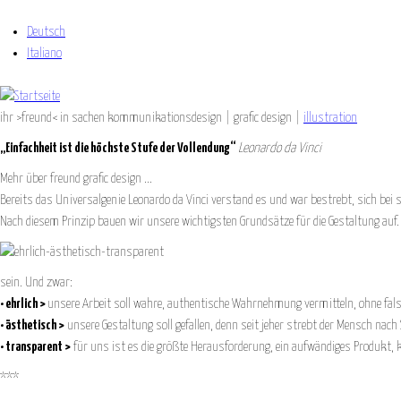
Jump to navigation
Deutsch
Italiano
ihr >freund< in sachen kommunikationsdesign | grafic design |
illustration
„Einfachheit ist die höchste Stufe der Vollendung“
Leonardo da Vinci
Mehr über freund grafic design ...
Bereits das Universalgenie Leonardo da Vinci verstand es und war bestrebt, sich bei
Nach diesem Prinzip bauen wir unsere wichtigsten Grundsätze für die Gestaltung auf. 
sein. Und zwar:
• ehrlich >
unsere Arbeit soll wahre, authentische Wahrnehmung vermitteln, ohne fa
• ästhetisch >
unsere Gestaltung soll gefallen, denn seit jeher strebt der Mensch nach
• transparent >
für uns ist es die größte Herausforderung, ein aufwändiges Produkt, ko
***