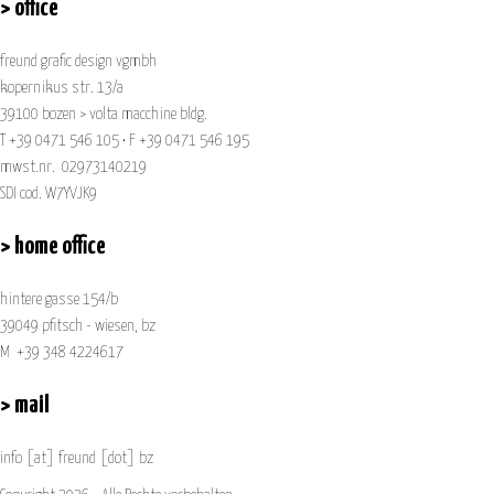
> office
freund grafic design vgmbh
kopernikus str. 13/a
39100 bozen > volta macchine bldg.
T +39 0471 546 105 • F +39 0471 546 195
mwst.nr. 02973140219
SDI cod. W7YVJK9
> home office
hintere gasse 154/b
39049 pfitsch - wiesen, bz
M +39 348 4224617
> mail
info
[at]
freund [dot] bz