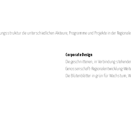
gsstruktur die unterschiedlichen Akteure, Programme und Projekte in der Regionalen
Corporate Design
Die geschnittenen, in Verbindung stehende
Genossenschaft-Regionalentwicklung-Weite
Die Blütenblätter in grün für Wachstum, 