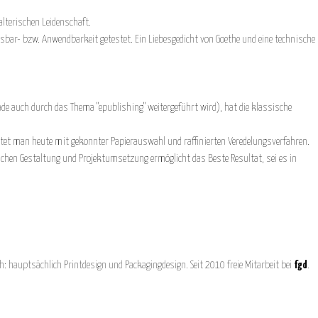
lterischen Leidenschaft.
esbar- bzw. Anwendbarkeit getestet. Ein Liebesgedicht von Goethe und eine technische
ade auch durch das Thema "epublishing" weitergeführt wird), hat die klassische
nktet man heute mit gekonnter Papierauswahl und raffinierten Veredelungsverfahren.
chen Gestaltung und Projektumsetzung ermöglicht das Beste Resultat, sei es in
h: hauptsächlich Printdesign und Packagingdesign. Seit 2010 freie Mitarbeit bei
fgd
.