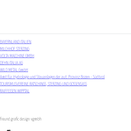
BAYERNLAND ITALIEN
MILCHHOF STERZING
VOLTA MACCHINE GMBH
DEHN ITALIA AG
WILD METAL GmbH
Amt für Hydrologie und Stauanlagen der aut. Provinz Bozen - Südtirol
TOURISMUSVEREINE RATSCHINGS, STERZING UND GOSSENSASS
RAIFFEISEN WIPPTAL
freund grafic design vgmbh