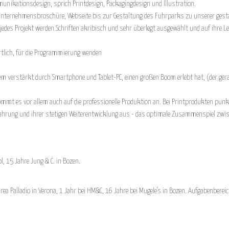
nikationsdesign, sprich Printdesign, Packagingdesign und Illustration.
 Unternehmensbroschüre, Webseite bis zur Gestaltung des Fuhrparks zu unserer gesta
 jedes Projekt werden Schriften akribisch und sehr überlegt ausgewählt und auf ihre L
rtlich, für die Programmierung wenden
lem verstärkt durch Smartphone und Tablet-PC, einen großen Boom erlebt hat, (der ger
 kommt es vor allem auch auf die professionelle Produktion an. Bei Printprodukten pu
rfahrung und ihrer stetigen Weiterentwicklung aus - das optimale Zusammenspiel zwis
, 15 Jahre Jung & C. in Bozen.
a Palladio in Verona, 1 Jahr bei HM&C, 16 Jahre bei Mugele's in Bozen. Aufgabenbereic